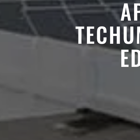
A
TECHU
E